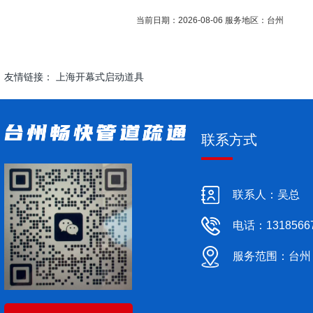
当前日期：2026-08-06 服务地区：台州
友情链接：
上海开幕式启动道具
联系方式
联系人：吴总
电话：1318566
服务范围：台州