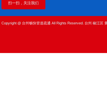
扫一扫，关注我们
Copyright @ 台州畅快管道疏通 All Rights Reserved.
台州
椒江区‌