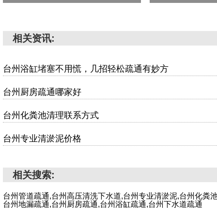
相关资讯:
台州浴缸堵塞不用慌，几招轻松疏通有妙方
台州厨房疏通哪家好
台州化粪池清理联系方式
台州专业清淤泥价格
相关搜索:
台州管道疏通,台州高压清洗下水道,台州专业清淤泥,台州化粪池
台州地漏疏通,台州厨房疏通,台州浴缸疏通,台州下水道疏通