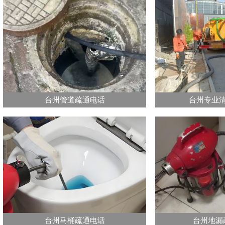
台州管道疏通电话
台州专业
台州马桶疏通电话
台州地漏