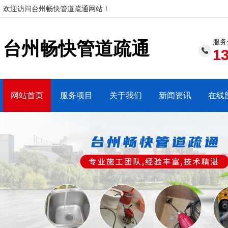
欢迎访问台州畅快管道疏通网站！
服务
台州畅快管道疏通
1
网站首页
服务项目
关于我们
新闻资讯
在线