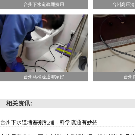
台州下水道疏通费用
台州高压清
台州马桶疏通哪家好
台州
相关资讯:
台州下水道堵塞别乱捅，科学疏通有妙招