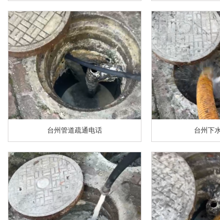
台州管道疏通电话
台州下