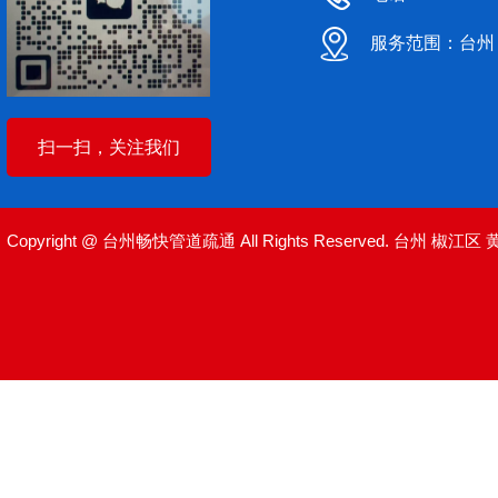
服务范围：台州
扫一扫，关注我们
Copyright @ 台州畅快管道疏通 All Rights Reserved.
台州
椒江区‌