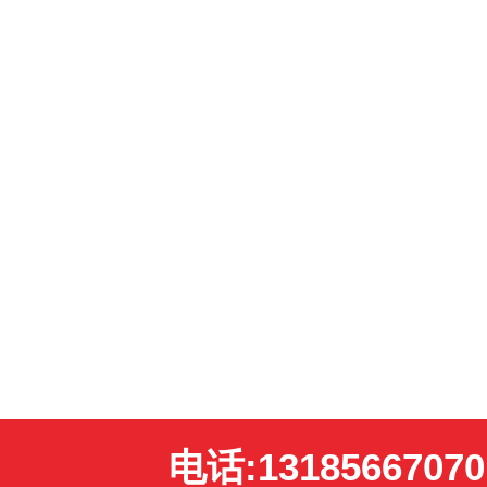
电话:13185667070